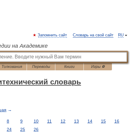
Запомнить сайт
Словарь на свой сайт
RU
едии на Академике
Толкования
Переводы
Книги
Игры ⚽
итехнический словарь
щая
→
8
9
10
11
12
13
14
15
16
24
25
26