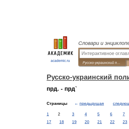
Словари и энциклоп
academic.ru
Русско-украинский политехнический словарь
Русско-украинский пол
прд. - прд`
Страницы
←
предыдущая
следую
1
2
3
4
5
6
7
17
18
19
20
21
22
23