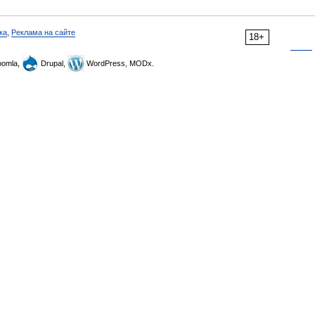
ка
,
Реклама на сайте
18+
omla,
Drupal,
WordPress, MODx.